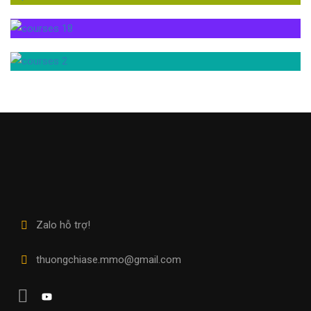
Zalo hỗ trợ!
thuongchiase.mmo@gmail.com