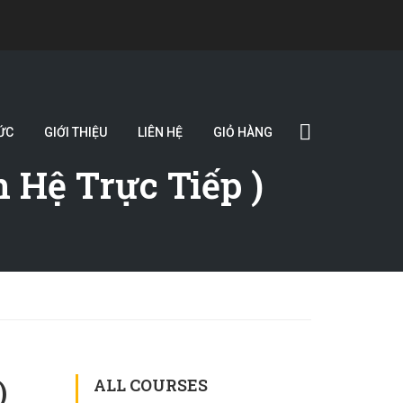
ỨC
GIỚI THIỆU
LIÊN HỆ
GIỎ HÀNG
n Hệ Trực Tiếp )
)
ALL COURSES