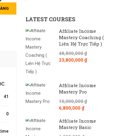
HÀNG
LATEST COURSES
Affiliate Income
Mastery Coaching (
Liên Hệ Trực Tiếp )
48,800,000 ₫
23,800,000 ₫
ỌC
Affiliate Income
Mastery Pro
41
10,000,000 ₫
6,800,000 ₫
0
Affiliate Income
Mastery Basic
time