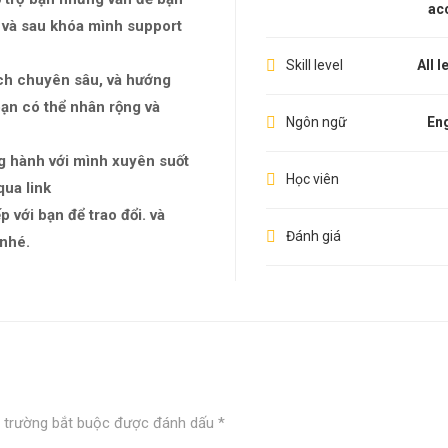
ac
ng và sau khóa mình support
Skill level
All l
ách chuyên sâu, và hướng
bạn có thể nhân rộng và
Ngôn ngữ
Eng
g hành với mình xuyên suốt
Học viên
qua link
 với bạn để trao đổi. và
Đánh giá
 nhé.
 trường bắt buộc được đánh dấu
*