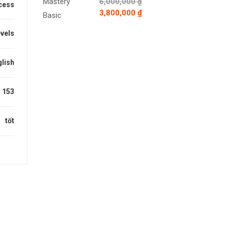
6,000,000 ₫
cess
3,800,000 ₫
evels
lish
153
tốt