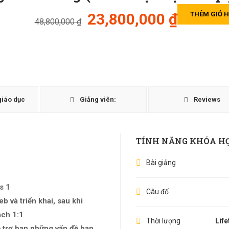
23,800,000 ₫
THÊM GIỎ 
48,800,000 ₫
giáo dục
Giảng viên:
Reviews
TÍNH NĂNG KHÓA H
Bài giảng
s 1
Câu đố
 và triển khai, sau khi
ach 1:1
Thời lượng
Life
 trợ bạn những vấn đề bạn