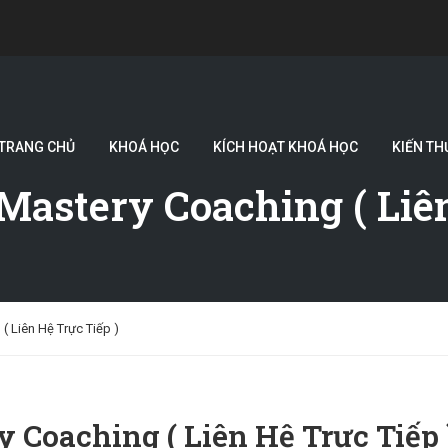
TRANG CHỦ
KHOÁ HỌC
KÍCH HOẠT KHOÁ HỌC
KIẾN TH
 Mastery Coaching ( Liê
( Liên Hệ Trực Tiếp )
y Coaching ( Liên Hệ Trực Tiếp 