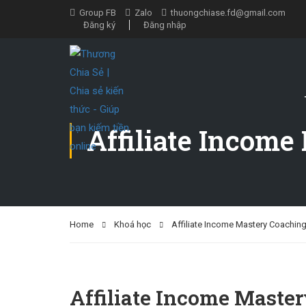
Group FB
Zalo
thuongchiase.fd@gmail.com
Đăng ký
Đăng nhập
Affiliate Income
Home
Khoá học
Affiliate Income Mastery Coaching 
Affiliate Income Master